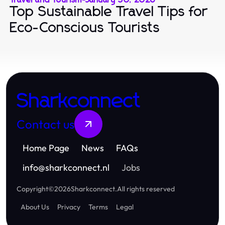
Top Sustainable Travel Tips for
Eco-Conscious Tourists
Sharkconnect
Contact us
Home Page
News
FAQs
info
@
sharkconnect.nl
Jobs
Copyright
©
2026
Sharkconnect
.
All rights reserved
About Us
Privacy
Terms
Legal